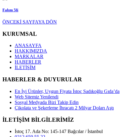
Falım 5li
ÖNCEKİ SAYFAYA DÖN
KURUMSAL
ANASAYFA
HAKKIMIZDA
MARKALAR
HABERLER
İLETİŞİM
HABERLER & DUYURULAR
En İyi Ürünler, Uygun Fiyata İstoç Sadıkoğlu Gıda’da
Web Sitemiz Yenilendi
Sosyal Medyada Bizi Takip Edin
Çikolata ve Şekerleme İhracatı 2 Milyar Doları Aştı
İLETİŞİM BİLGİLERİMİZ
İstoç 17. Ada No: 145-147 Bağcılar / İstanbul
0212 659 55 22