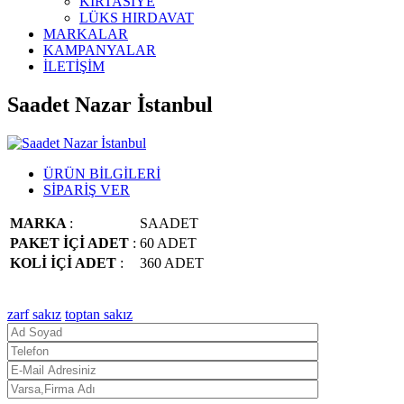
KIRTASİYE
LÜKS HIRDAVAT
MARKALAR
KAMPANYALAR
İLETİŞİM
Saadet Nazar İstanbul
ÜRÜN BİLGİLERİ
SİPARİŞ VER
MARKA
:
SAADET
PAKET İÇİ ADET
:
60 ADET
KOLİ İÇİ ADET
:
360 ADET
zarf sakız
toptan sakız